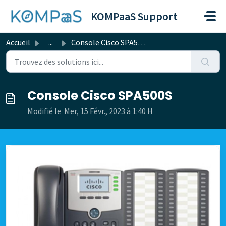
Passer au contenu principal
KOMPaaS Support
Accueil
...
Console Cisco SPA500S
Console Cisco SPA500S
Modifié le Mer, 15 Févr., 2023 à 1:40 H