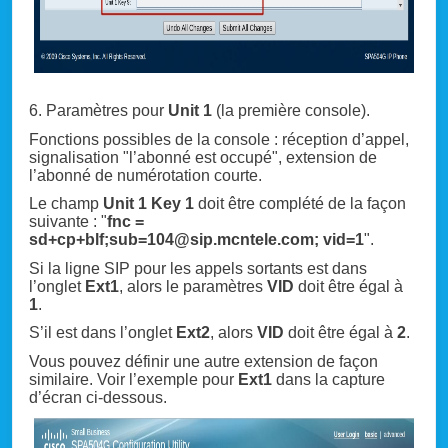
6. Paramètres pour
Unit 1
(la première console).
Fonctions possibles de la console : réception d’appel,
signalisation "l’abonné est occupé", extension de
l’abonné de numérotation courte.
Le champ
Unit 1 Key 1
doit être complété de la façon
suivante : "
fnc =
sd+cp+blf;sub=104@sip.mcntele.com; vid=1
".
Si la ligne SIP pour les appels sortants est dans
l’onglet
Ext1
, alors le paramètres
VID
doit être égal à
1
.
S’il est dans l’onglet
Ext2
, alors
VID
doit être égal à
2
.
Vous pouvez définir une autre extension de façon
similaire. Voir l’exemple pour
Ext1
dans la capture
d’écran ci-dessous.