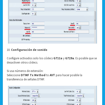
10.
Configuración de sonido
Configure activados solo los códecs
G711a
y
G729a
. Es posible que se
desactiven otros códecs.
Si usa números de extensión:
Seleccione
DTMF Tx Method
to
AVT
para hacer posible la
transferencia de señales DTMF.