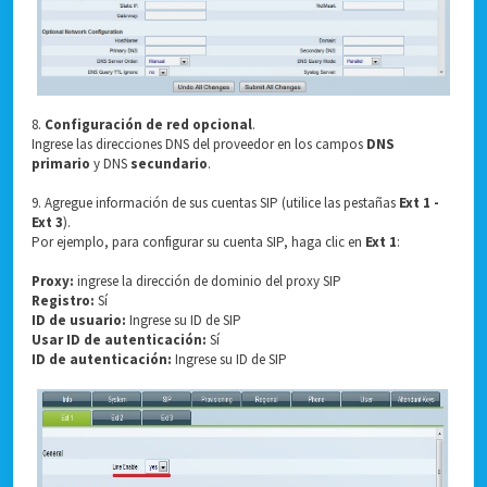
8.
Configuración de red opcional
.
Ingrese las direcciones DNS del proveedor en los campos
DNS
primario
y DNS
secundario
.
9. Agregue información de sus cuentas SIP (utilice las pestañas
Ext 1 -
Ext 3
).
Por ejemplo, para configurar su cuenta SIP, haga clic en
Ext 1
:
Proxy:
ingrese la dirección de dominio del proxy SIP
Registro:
Sí
ID de usuario:
Ingrese su ID de SIP
Usar ID de autenticación:
Sí
ID de autenticación:
Ingrese su ID de SIP