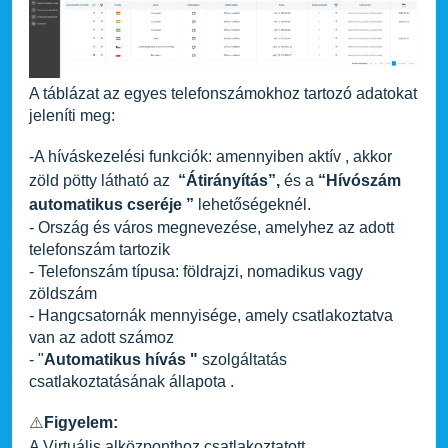
A táblázat az egyes telefonszámokhoz tartozó adatokat
jeleníti meg:
-A híváskezelési funkciók: amennyiben aktív , akkor
zöld pötty látható az
“Átirányítás”,
és a
“Hívószám
automatikus cseréje ”
lehetőségeknél.
- Ország és város megnevezése, amelyhez az adott
telefonszám tartozik
- Telefonszám típusa: földrajzi, nomadikus vagy
zöldszám
- Hangcsatornák mennyisége, amely csatlakoztatva
van az adott számoz
- "
Automatikus hívás "
szolgáltatás
csatlakoztatásának állapota .
⚠️
Figyelem:
A Virtuális alközponthoz csatlakoztatott