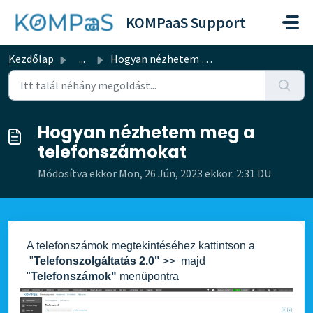
Kihagyás a tartalom megtartásához
KOMPaaS Support
Kezdőlap
...
Hogyan nézhetem meg a telefonszámokat
Hogyan nézhetem meg a
telefonszámokat
Módosítva ekkor Mon, 26 Jún, 2023 ekkor: 2:31 DU
A telefonszámok megtekintéséhez kattintson a
"
Telefonszolgáltatás 2.0"
>> majd
"
Telefonszámok"
menüpontra