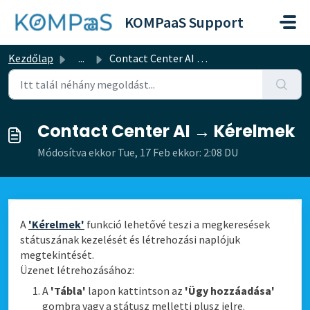
Kihagyás a tartalom megtartásához
KOMPaaS Support
Kezdőlap
...
Contact Center AI → Kérelmek
Contact Center AI → Kérelmek
Módosítva ekkor Tue, 17 Feb ekkor: 2:08 DU
A
'Kérelmek'
funkció lehetővé teszi a megkeresések
státuszának kezelését és létrehozási naplójuk
megtekintését.
Üzenet létrehozásához:
A
'Tábla'
lapon kattintson az
'Ügy hozzáadása'
gombra vagy a státusz melletti plusz jelre.