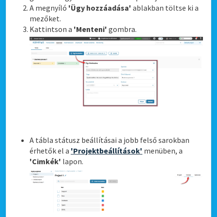
A megnyíló
'Ügy hozzáadása'
ablakban töltse ki a
mezőket.
Kattintson a
'Menteni'
gombra.
A tábla státusz beállításai a jobb felső sarokban
érhetők el a
'Projektbeállítások'
menüben, a
'Cimkék'
lapon.