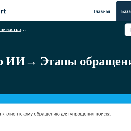
rt
Главная
База
ак настроить
р ИИ→ Этапы обращен
я к клиентскому обращению для упрощения поиска