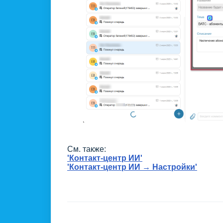
См. также:
'Контакт-центр ИИ'
'Контакт-центр ИИ → Настройки'