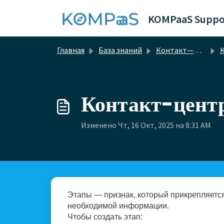
Переход к главному содержимому
KOMPaaS Suppo
Главная
База знаний
Контакт—центр ИИ
К
Контакт-цент
Изменено Чт, 16 Окт, 2025 на 8:31 AM
Этапы — признак, который прикрепляетс
необходимой информации.
Чтобы создать этап: