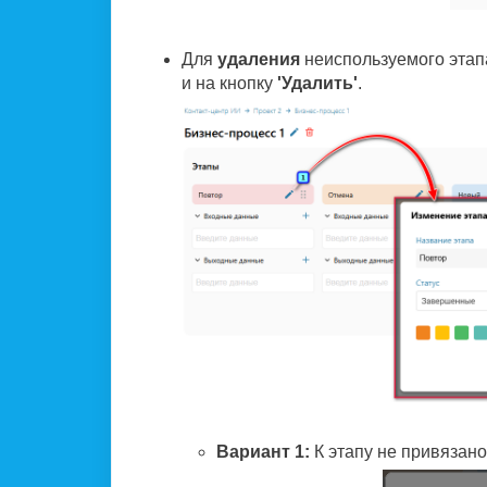
Для
удаления
неиспользуемого этапа
и на кнопку
'Удалить'
.
Вариант 1:
К этапу не привязан