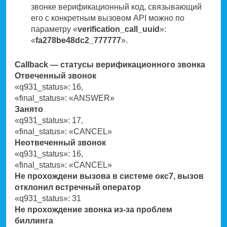
звонке верификационный код, связывающий
его с конкретным вызовом API можно по
параметру «
verification_call_uuid
»:
«
fa278be48dc2_777777
».
Callback — статусы верификационного звонка
Отвеченный звонок
«q931_status»: 16,
«final_status»: «ANSWER»
Занято
«q931_status»: 17,
«final_status»: «CANCEL»
Неотвеченный звонок
«q931_status»: 16,
«final_status»: «CANCEL»
Не прохождени вызова в системе окс7, вызов
отклонил встречный оператор
«q931_status»: 31
Не прохождение звонка из-за проблем
биллинга