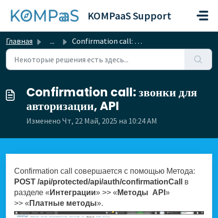
Переход к главному содержимому
KOMPaaS Support
Главная
...
Confirmation call: звонки для авторизации, API
Confirmation call: звонки для
авторизации, API
Изменено Чт, 22 Май, 2025 на 10:24 AM
Confirmation call совершается с помощью Метода:
POST /api/protected/api/auth/confirmationCall
в
разделе «
Интеграции
» >> «
Методы
API
»
>> «
Платные методы
».