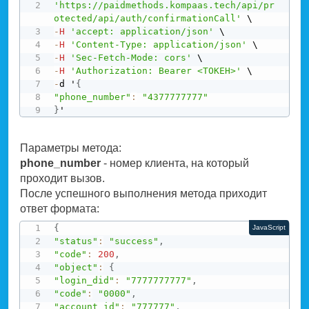
'https://paidmethods.kompaas.tech/api/pr
otected/api/auth/confirmationCall'
-
H
'accept: application/json'
-
H
'Content-Type: application/json'
-
H
'Sec-Fetch-Mode: cors'
-
H
'Authorization: Bearer <ТОКЕН>'
-
d '
{
"phone_number"
:
"4377777777"
}
'
Параметры метода:
phone_number
- номер клиента, на который
проходит вызов.
После успешного выполнения метода приходит
ответ формата:
{
JavaScript
"status"
:
"success"
,
"code"
:
200
,
"object"
:
{
"login_did"
:
"7777777777"
,
"code"
:
"0000"
,
"account_id"
:
"777777"
,