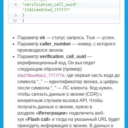
"verification_call_uuid"
:
"119214e015ed_777777"
}
}
Параметр
ok
— статус запроса. True — успех.
Параметр
caller_number
— номер, с которого
производился звонок.
Параметр
verification_call_uuid
—
верификационный код. Он выглядит
следующим образом (пример)
«
», где первая часть кода до
fa278be48dc2_777777
символа “
_
” — идентификатор звонка, а цифры
после символа “
_
” — ЛС клиента. Код нужен,
чтобы связать данные о звонке (CDR) с
конкретным случаем вызова API. Чтобы
получать данные о звонке, нужно в
разделе «
Интеграции
» подключить веб-
хук «
Flash call
» и тогда на указанный URL будет
приходить информация о звонке. В данных о