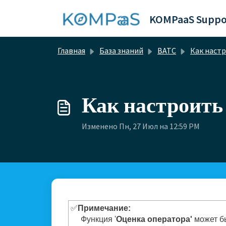
Переход к главному содержимому
KOMPaaS Suppo
Главная
База знаний
ВАТС
Как настрои
Как настроить 
Изменено Пн, 27 Июл на 12:59 PM
✅
Примечание:
Функция '
Оценка оператора'
может бы