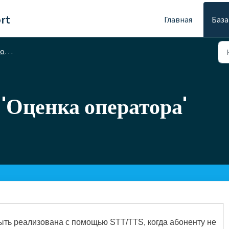
rt
Главная
База
ть
'Оценка оператора'
ть реализована с помощью STT/TTS, когда абоненту не