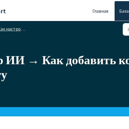
rt
Главная
База
ак настроить
 ИИ → Как добавить к
гу