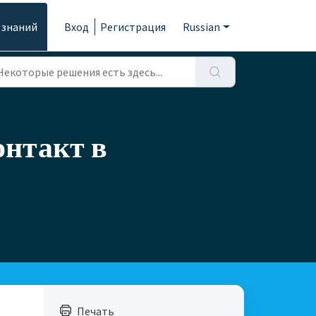
 знаний
Вход
Регистрация
Russian
онтакт в
Печать