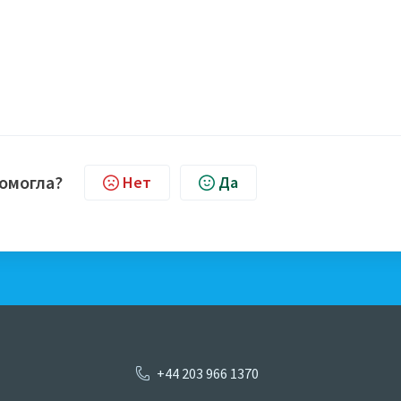
помогла?
Нет
Да
+44 203 966 1370